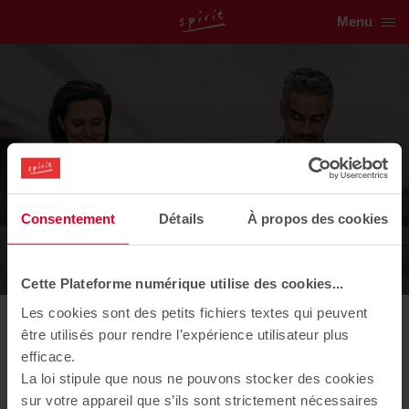
Menu
Vivez l'esprit Spirit !
Découvrez
Consentement
Détails
À propos des cookies
toutes nos actualités
Cette Plateforme numérique utilise des cookies...
Les cookies sont des petits fichiers textes qui peuvent
être utilisés pour rendre l’expérience utilisateur plus
23/09/2022
efficace.
[Salon] Les Experts Immobilier
La loi stipule que nous ne pouvons stocker des cookies
sur votre appareil que s’ils sont strictement nécessaires