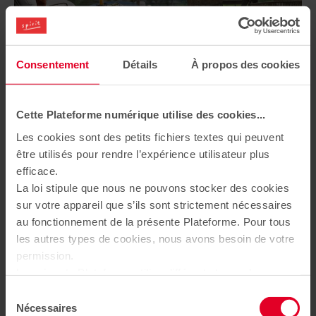
VALLAURIS
/ 06220
Consentement
Détails
À propos des cookies
MIRAMARE
294 avenue de la mer
Du 4 pièces au 6 pièces
à partir de 899 000 €
Cette Plateforme numérique utilise des cookies...
+
Les cookies sont des petits fichiers textes qui peuvent
être utilisés pour rendre l’expérience utilisateur plus
efficace.
TRAVAUX EN COURS
La loi stipule que nous ne pouvons stocker des cookies
sur votre appareil que s’ils sont strictement nécessaires
au fonctionnement de la présente Plateforme. Pour tous
les autres types de cookies, nous avons besoin de votre
permission.
La présente Plateforme utilise différents types de
cookies. Certains cookies sont placés par les services
Sélection
tiers qui apparaissent sur nos pages. À tout moment,
Nécessaires
du